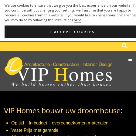
We use cookies to ensure that we give you the best experience on our website. If
you continue without changing your settings, we'll assume that you are happy to
receive all cookies from this website. If you would like to change your preference
you may do so by following the instructions
here
OFFICE:
952 666 291
- MOBILE:
610 748
(+34)
(+34)
099
I ACCEPT COOKIES
EMAIL: info@viphomes.es
VIP Homes bouwt uw droomhouse:
Op tijd – In budget – overeengekomen materialen
Vaste Prijs met garantie