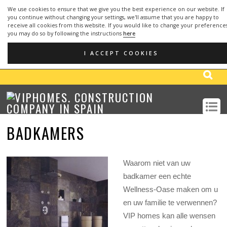
We use cookies to ensure that we give you the best experience on our website. If
you continue without changing your settings, we'll assume that you are happy to
receive all cookies from this website. If you would like to change your preference
you may do so by following the instructions
here
OFFICE:
952 666 291
- MOBILE:
610 748
(+34)
(+34)
099
I ACCEPT COOKIES
EMAIL: info@viphomes.es
BADKAMERS
Waarom niet van uw
badkamer een echte
Wellness-Oase maken om u
en uw familie te verwennen?
VIP homes kan alle wensen