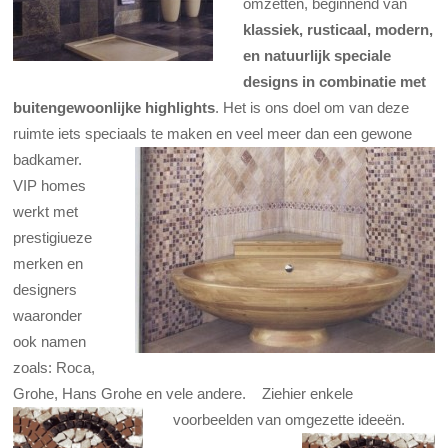
omzetten, beginnend van
klassiek, rusticaal, modern,
en natuurlijk speciale
designs in combinatie met
buitengewoonlijke highlights
. Het is ons doel om van deze
ruimte iets speciaals te maken en veel meer dan een gewone
badkamer.
VIP homes
werkt met
prestigiueze
merken en
designers
waaronder
ook namen
zoals: Roca,
Grohe, Hans Grohe en vele andere. Ziehier enkele
voorbeelden van omgezette ideeën.