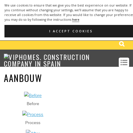
We use cookies to ensure that we give you the best experience on our website. If
you continue without changing your settings, we'll assume that you are happy to
receive all cookies from this website. If you would like to change your preference
you may do so by following the instructions
here
OFFICE:
952 666 291
- MOBILE:
610 748
(+34)
(+34)
099
I ACCEPT COOKIES
EMAIL: info@viphomes.es
AANBOUW
Before
Process