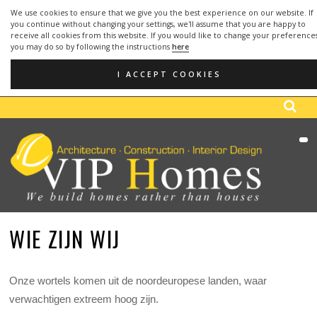
We use cookies to ensure that we give you the best experience on our website. If
you continue without changing your settings, we'll assume that you are happy to
receive all cookies from this website. If you would like to change your preference
you may do so by following the instructions
here
OFFICE:
952 666 291
- MOBILE:
610 748
(+34)
(+34)
099
I ACCEPT COOKIES
EMAIL: info@viphomes.es
WIE ZIJN WIJ
Onze wortels komen uit de noordeuropese landen, waar
verwachtigen extreem hoog zijn.