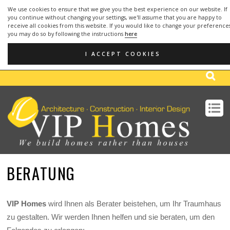
We use cookies to ensure that we give you the best experience on our website. If
you continue without changing your settings, we'll assume that you are happy to
receive all cookies from this website. If you would like to change your preference
you may do so by following the instructions
here
OFFICE:
952 666 291
- MOBILE:
610 748
(+34)
(+34)
099
I ACCEPT COOKIES
EMAIL: info@viphomes.es
BERATUNG
VIP Homes
wird Ihnen als Berater beistehen, um Ihr Traumhaus
zu gestalten. Wir werden Ihnen helfen und sie beraten, um den